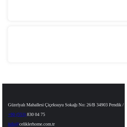
Güzelyalı Mahallesi Çiçeksuyu Sokağı No: 26/B 34903 Pendik / İ
+90 (553)
830 04 75
info@
celiklerhome.com.tr