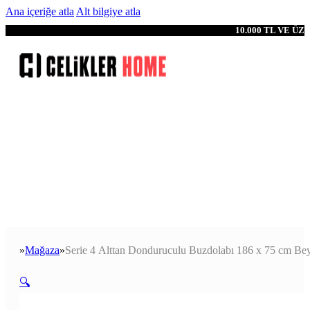
Ana içeriğe atla
Alt bilgiye atla
10.000 TL VE Ü
Mağaza
Serie 4 Alttan Donduruculu Buzdolabı 186 x 75 cm Be
Anasayfa
🔍