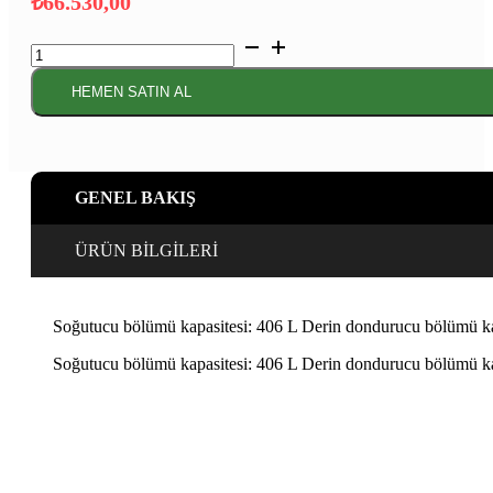
₺
66.530,00
Serie
4 Alttan
Donduruculu
HEMEN SATIN AL
Buzdolabı
186
x
75
cm
GENEL BAKIŞ
Beyaz
adet
ÜRÜN BİLGİLERİ
Soğutucu bölümü kapasitesi: 406 L Derin dondurucu bölümü kapa
Soğutucu bölümü kapasitesi: 406 L Derin dondurucu bölümü kapa