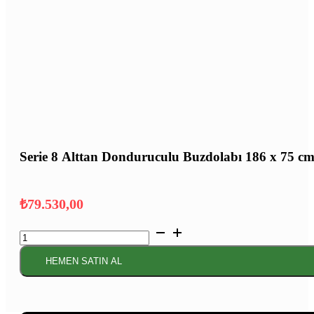
Serie 8 Alttan Donduruculu Buzdolabı 186 x 75 c
₺
79.530,00
Serie
8 Alttan
Donduruculu
HEMEN SATIN AL
Buzdolabı
186
x
75