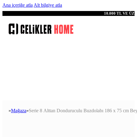
Ana içeriğe atla
Alt bilgiye atla
10.000 TL VE Ü
Mağaza
Serie 8 Alttan Donduruculu Buzdolabı 186 x 75 cm Be
Anasayfa