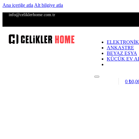
Ana içeriğe atla
Alt bilgiye atla
info@celiklerhome.com.tr
ELEKTRONİK
ANKASTRE
BEYAZ EŞYA
KÜÇÜK EV A
Giriş / Kayıt
0
₺
0,0