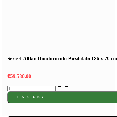
Serie 4 Alttan Donduruculu Buzdolabı 186 x 70 cm
₺
59.580,00
Serie
4 Alttan
Donduruculu
HEMEN SATIN AL
Buzdolabı
186
x
70