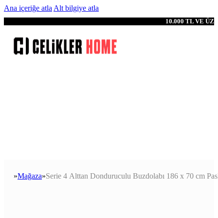
Ana içeriğe atla
Alt bilgiye atla
10.000 TL VE Ü
Mağaza
Serie 4 Alttan Donduruculu Buzdolabı 186 x 70 cm Pas
Anasayfa