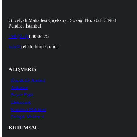
Güzelyalı Mahallesi Çiçeksuyu Sokağı No: 26/B 34903
Pendik / İstanbul
+90 (553)
830 04 75
info@
celiklerhome.com.tr
ALIŞVERİŞ
Küçük Ev Aletleri
Ankastre
Beyaz Eşya
Elektronik
Kurutma Makinesi
Bulaşık Makinesi
KURUMSAL