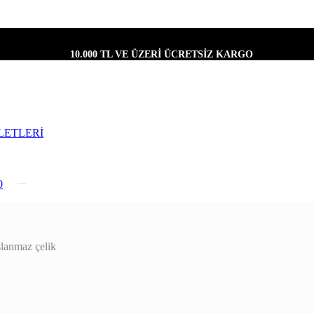
10.000 TL VE ÜZERİ ÜCRETSİZ KARGO
LETLERİ
0
lanmaz çelik