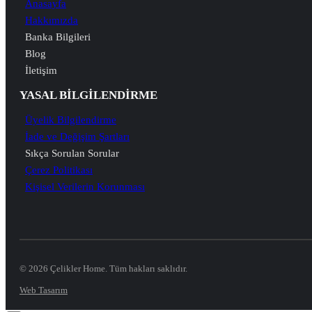
Anasayfa
Hakkımızda
Banka Bilgileri
Blog
İletişim
YASAL BİLGİLENDİRME
Üyelik Bilgilendirme
İade ve Değişim Şartları
Sıkça Sorulan Sorular
Çerez Politikası
Kişisel Verilerin Korunması
© 2026 Çelikler Home. Tüm hakları saklıdır.
Web Tasarım