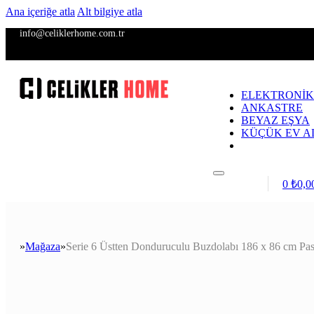
Ana içeriğe atla
Alt bilgiye atla
info@celiklerhome.com.tr
ELEKTRONİK
ANKASTRE
BEYAZ EŞYA
KÜÇÜK EV A
Giriş / Kayıt
0
₺
0,0
Mağaza
Serie 6 Üstten Donduruculu Buzdolabı 186 x 86 cm Pas
Anasayfa