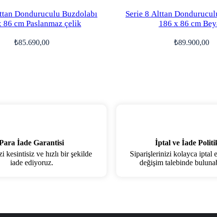
lttan Donduruculu Buzdolabı
Serie 8 Alttan Dondurucul
x 86 cm Paslanmaz çelik
186 x 86 cm Bey
₺
85.690,00
₺
89.900,00
Para İade Garantisi
İptal ve İade Politi
 kesintisiz ve hızlı bir şekilde
Siparişlerinizi kolayca iptal 
iade ediyoruz.
değişim talebinde bulunabi