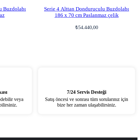
u Buzdolabı
Serie 4 Alttan Donduruculu Buzdolabı
az
186 x 70 cm Paslanmaz çelik
₺
54.440,00
kası
7/24 Servis Desteği
edebilir veya
Satış öncesi ve sonrası tüm sorularınız için
lirsiniz.
bize her zaman ulaşabilirsiniz.