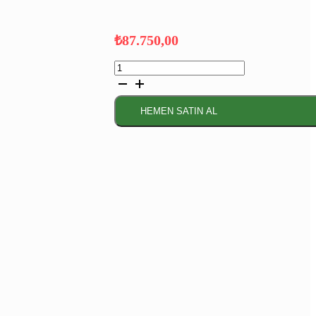
₺
87.750,00
Serie
6 Üstten
Donduruculu
Buzdolabı
HEMEN SATIN AL
186
x
86
cm
Paslanmaz
çelik
adet