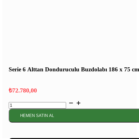
Serie 6 Alttan Donduruculu Buzdolabı 186 x 75 c
₺
72.780,00
Serie
6 Alttan
Donduruculu
HEMEN SATIN AL
Buzdolabı
186
x
75