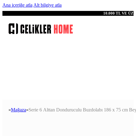
Ana içeriğe atla
Alt bilgiye atla
10.000 TL VE Ü
Mağaza
Serie 6 Alttan Donduruculu Buzdolabı 186 x 75 cm Be
Anasayfa