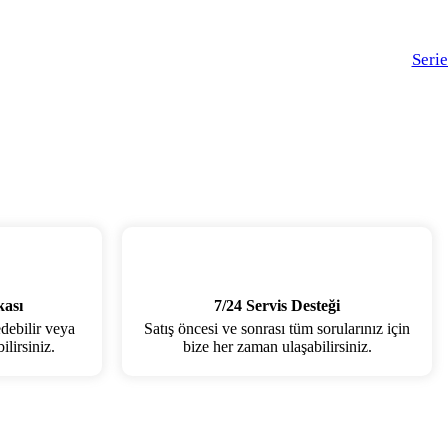
Seri
kası
7/24 Servis Desteği
edebilir veya
Satış öncesi ve sonrası tüm sorularınız için
lirsiniz.
bize her zaman ulaşabilirsiniz.