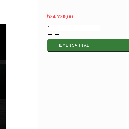
₺
24.720,00
Serie
4
Buhar
Destekli
HEMEN SATIN AL
Ankastre
Fırın
60
x
60
cm
Siyah
adet