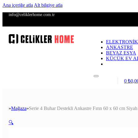
Ana içeriğe atla
Alt bilgiye atla
info@celiklerhome.com.tr
ELEKTRONİK
ANKASTRE
BEYAZ EŞYA
KÜÇÜK EV A
Giriş / Kayıt
0
₺
0,0
Mağaza
Serie 4 Buhar Destekli Ankastre Fırın 60 x 60 cm Siyah
Anasayfa
🔍