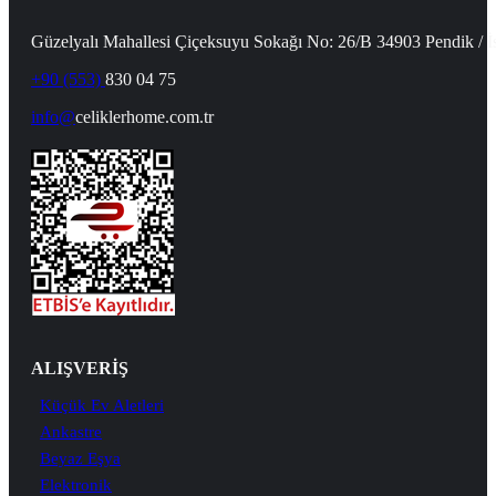
Güzelyalı Mahallesi Çiçeksuyu Sokağı No: 26/B 34903 Pendik / İ
+90 (553)
830 04 75
info@
celiklerhome.com.tr
ALIŞVERİŞ
Küçük Ev Aletleri
Ankastre
Beyaz Eşya
Elektronik