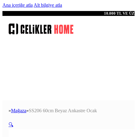
Ana içeriğe atla
Alt bilgiye atla
10.000 TL VE Ü
Mağaza
SS206 60cm Beyaz Ankastre Ocak
Anasayfa
🔍