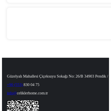
Güzelyalı Mahallesi Çiçeksuyu Sokağı No: 26/B 34903 Pendik / İ
+90 (553)
830 04 75
info@
celiklerhome.com.tr