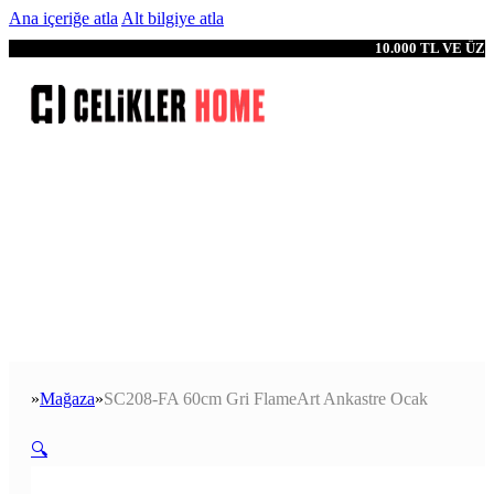
Ana içeriğe atla
Alt bilgiye atla
10.000 TL VE Ü
Mağaza
SC208-FA 60cm Gri FlameArt Ankastre Ocak
Anasayfa
🔍