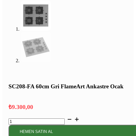
SC208-FA 60cm Gri FlameArt Ankastre Ocak
₺
9.300,00
SC208-
FA
60cm
HEMEN SATIN AL
Gri