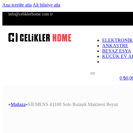
Ana içeriğe atla
Alt bilgiye atla
info@celiklerhome.com.tr
ELEKTRONİK
ANKASTRE
BEYAZ EŞYA
KÜÇÜK EV A
Giriş / Kayıt
0
₺
0,0
Mağaza
SİEMENS iQ100 Solo Bulaşık Makinesi Beyaz
Anasayfa