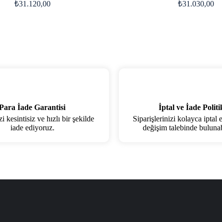
₺
31.120,00
₺
31.030,00
Para İade Garantisi
İptal ve İade Politi
 kesintisiz ve hızlı bir şekilde
Siparişlerinizi kolayca iptal 
iade ediyoruz.
değişim talebinde bulunabi