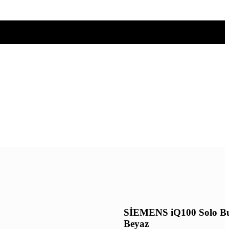
SİEMENS iQ100 Solo Bu
Beyaz