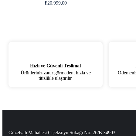
Orijinal
₺
20.999,00
fiyat:
Şu
₺24.999,00.
andaki
fiyat:
₺20.999,00.
Hızlı ve Güvenli Teslimat
Ürünleriniz zarar görmeden, hızla ve
Ödemenizi
titizlikle ulaştırılır.
Güzelyalı Mahallesi Çiçeksuyu Sokağı No: 26/B 34903