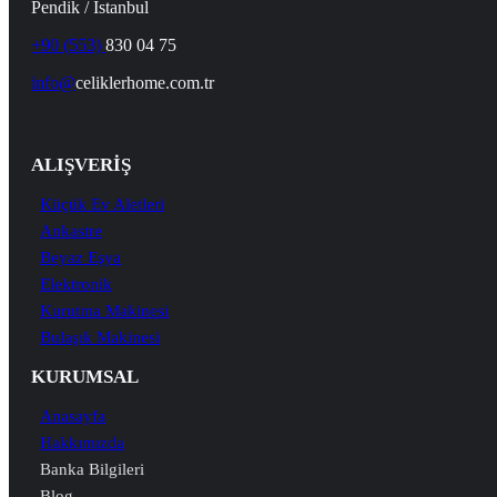
Pendik / İstanbul
+90 (553)
830 04 75
info@
celiklerhome.com.tr
ALIŞVERİŞ
Küçük Ev Aletleri
Ankastre
Beyaz Eşya
Elektronik
Kurutma Makinesi
Bulaşık Makinesi
KURUMSAL
Anasayfa
Hakkımızda
Banka Bilgileri
Blog