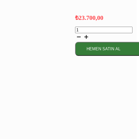
₺
23.700,00
SİEMENS
iQ100
Solo
Bulaşık
HEMEN SATIN AL
Makinesi
Beyaz
adet