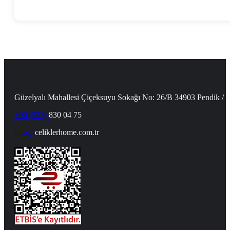
Güzelyalı Mahallesi Çiçeksuyu Sokağı No: 26/B 34903 Pendik / İ
+90 (553)
830 04 75
info@
celiklerhome.com.tr