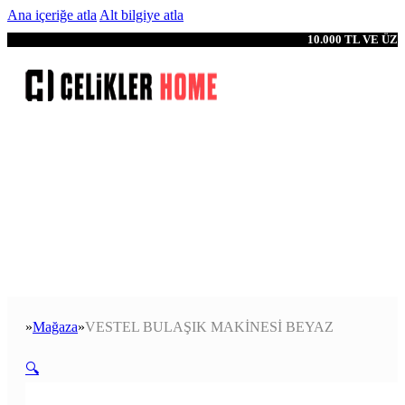
Ana içeriğe atla
Alt bilgiye atla
10.000 TL VE Ü
Mağaza
VESTEL BULAŞIK MAKİNESİ BEYAZ
Anasayfa
🔍