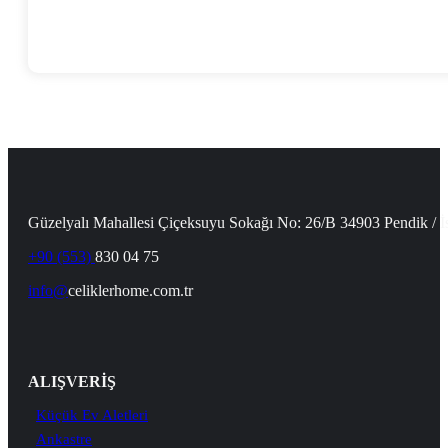
Güzelyalı Mahallesi Çiçeksuyu Sokağı No: 26/B 34903 Pendik / İ
+90 (553)
830 04 75
info@
celiklerhome.com.tr
ALIŞVERİŞ
Küçük Ev Aletleri
Ankastre