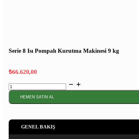
Serie 8 Isı Pompalı Kurutma Makinesi 9 kg
₺
66.620,00
Serie
8 Isı
Pompalı
HEMEN SATIN AL
Kurutma
Makinesi
9
kg
adet
GENEL BAKIŞ