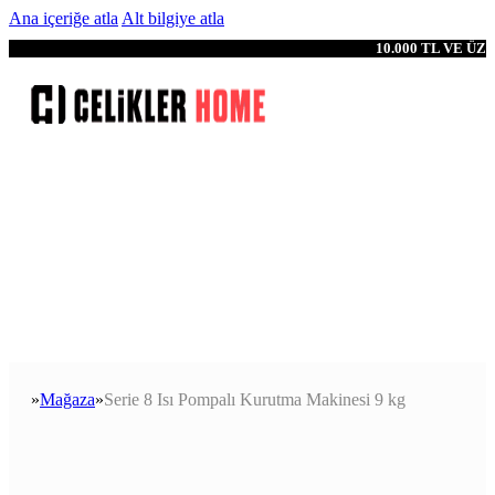
Ana içeriğe atla
Alt bilgiye atla
10.000 TL VE Ü
Mağaza
Serie 8 Isı Pompalı Kurutma Makinesi 9 kg
Anasayfa