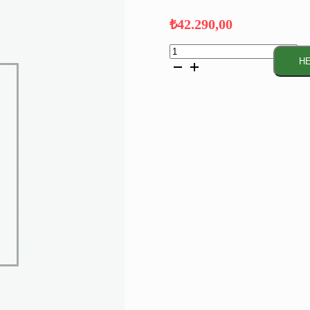
₺
42.290,00
Serie
6 Solo
HE
Bulaşık
Makinesi
60
cm
Kolay
Temizlenebilir
Siyah
Inox
adet