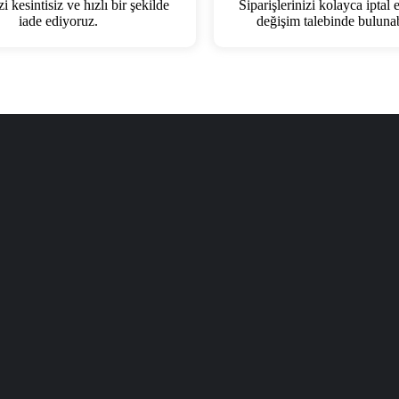
 kesintisiz ve hızlı bir şekilde
Siparişlerinizi kolayca iptal 
iade ediyoruz.
değişim talebinde bulunabi