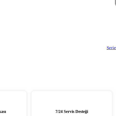
Seri
kası
7/24 Servis Desteği