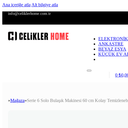
Ana içeriğe atla
Alt bilgiye atla
info@celiklerhome.com.tr
ELEKTRONİK
ANKASTRE
BEYAZ EŞYA
KÜÇÜK EV A
Giriş / Kayıt
0
₺
0,0
Mağaza
Serie 6 Solo Bulaşık Makinesi 60 cm Kolay Temizlenebi
Anasayfa