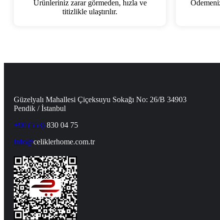
Ürünleriniz zarar görmeden, hızla ve
Ödemenizi
titizlikle ulaştırılır.
Güzelyalı Mahallesi Çiçeksuyu Sokağı No: 26/B 34903
Pendik / İstanbul
+90 (553)
830 04 75
info@
celiklerhome.com.tr