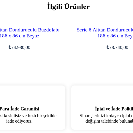
İlgili Ürünler
lttan Donduruculu Buzdolabı
Serie 6 Alttan Dondurucul
186 x 86 cm Beyaz
186 x 86 cm Bey
₺
74.980,00
₺
78.740,00
Para İade Garantisi
İptal ve İade Politi
 kesintisiz ve hızlı bir şekilde
Siparişlerinizi kolayca iptal 
iade ediyoruz.
değişim talebinde bulunabi