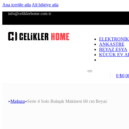
Ana içeriğe atla
Alt bilgiye atla
info@celiklerhome.com.tr
ELEKTRONİK
ANKASTRE
BEYAZ EŞYA
KÜÇÜK EV A
Giriş / Kayıt
0
₺
0,0
Mağaza
Serie 4 Solo Bulaşık Makinesi 60 cm Beyaz
Anasayfa