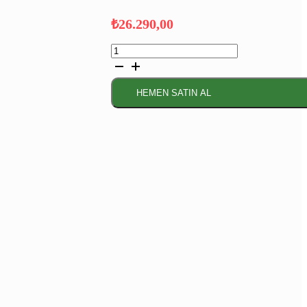
₺
26.290,00
Serie
4 Solo
Bulaşık
Makinesi
HEMEN SATIN AL
60
cm
Beyaz
adet