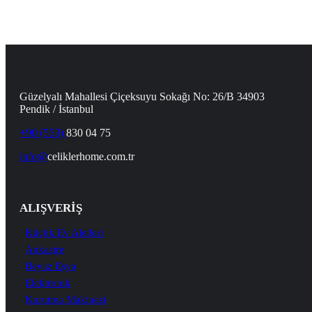
Güzelyalı Mahallesi Çiçeksuyu Sokağı No: 26/B 34903
Pendik / İstanbul
+90 (553)
830 04 75
info@
celiklerhome.com.tr
ALIŞVERİŞ
Küçük Ev Aletleri
Ankastre
Beyaz Eşya
Elektronik
Kurutma Makinesi