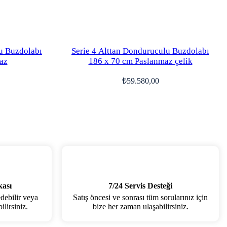
u Buzdolabı
Serie 4 Alttan Donduruculu Buzdolabı
az
186 x 70 cm Paslanmaz çelik
₺
59.580,00
kası
7/24 Servis Desteği
edebilir veya
Satış öncesi ve sonrası tüm sorularınız için
lirsiniz.
bize her zaman ulaşabilirsiniz.