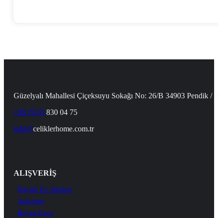
Güzelyalı Mahallesi Çiçeksuyu Sokağı No: 26/B 34903 Pendik / İ
+90 (553)
830 04 75
info@
celiklerhome.com.tr
ALIŞVERİŞ
Küçük Ev Aletleri
Ankastre
Beyaz Eşya