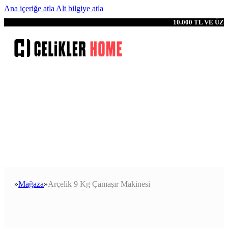
Ana içeriğe atla
Alt bilgiye atla
10.000 TL VE Ü
Mağaza
Arçelik 9 Kg Çamaşır Makinesi
Anasayfa