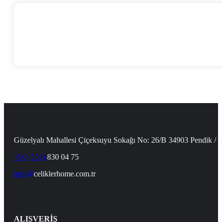
Güzelyalı Mahallesi Çiçeksuyu Sokağı No: 26/B 34903 Pendik / İ
+90 (553)
830 04 75
info@
celiklerhome.com.tr
ALIŞVERİŞ