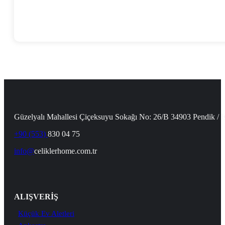
Güzelyalı Mahallesi Çiçeksuyu Sokağı No: 26/B 34903 Pendik / İ
+90 (553)
830 04 75
info@
celiklerhome.com.tr
ALIŞVERİŞ
Küçük Ev Aletleri