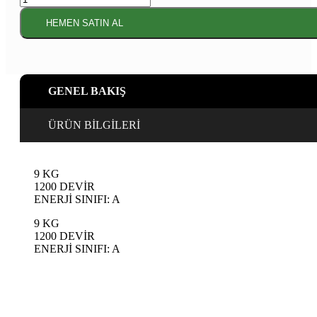
Çamaşır
Makinesi
HEMEN SATIN AL
9
kg
adet
GENEL BAKIŞ
ÜRÜN BİLGİLERİ
9 KG
1200 DEVİR
ENERJİ SINIFI: A
9 KG
1200 DEVİR
ENERJİ SINIFI: A