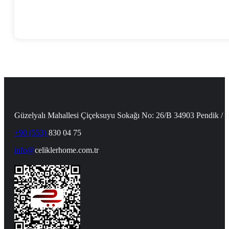
Güzelyalı Mahallesi Çiçeksuyu Sokağı No: 26/B 34903 Pendik / İ
+90 (553)
830 04 75
info@
celiklerhome.com.tr