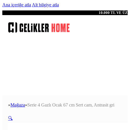
Ana içeriğe atla
Alt bilgiye atla
10.000 TL VE Ü
Mağaza
Serie 4 Gazlı Ocak 67 cm Sert cam, Antrasit gri
Anasayfa
🔍