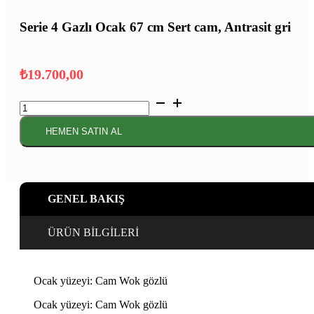
Serie 4 Gazlı Ocak 67 cm Sert cam, Antrasit gri
₺
19.700,00
Serie
4
Gazlı
HEMEN SATIN AL
Ocak
67
cm
Sert
cam,
GENEL BAKIŞ
Antrasit
gri
adet
ÜRÜN BİLGİLERİ
Ocak yüzeyi: Cam Wok gözlü
Ocak yüzeyi: Cam Wok gözlü