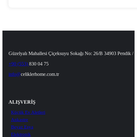
Güzelyalı Mahallesi Çiçeksuyu Sokağı No: 26/B 34903 Pendik / İ
+90 (553)
830 04 75
info@
celiklerhome.com.tr
ALIŞVERİŞ
Küçük Ev Aletleri
Ankastre
Beyaz Eşya
Elektronik