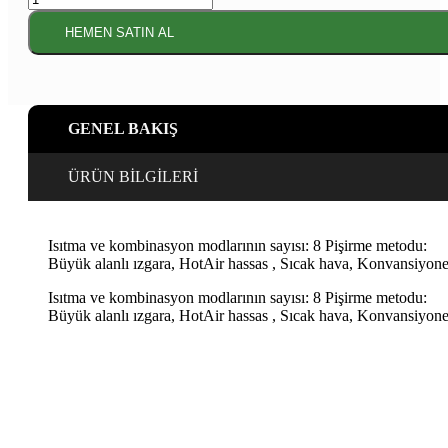
4
Buhar
HEMEN SATIN AL
Destekli
Ankastre
Fırın
60
x
GENEL BAKIŞ
60
cm
Inox
ÜRÜN BİLGİLERİ
adet
Isıtma ve kombinasyon modlarının sayısı: 8 Pişirme metodu:
Büyük alanlı ızgara, HotAir hassas , Sıcak hava, Konvansiyonel ı
Isıtma ve kombinasyon modlarının sayısı: 8 Pişirme metodu:
Büyük alanlı ızgara, HotAir hassas , Sıcak hava, Konvansiyonel ı