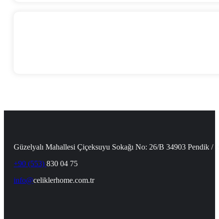
Güzelyalı Mahallesi Çiçeksuyu Sokağı No: 26/B 34903 Pendik / İ
+90 (553)
830 04 75
info@
celiklerhome.com.tr