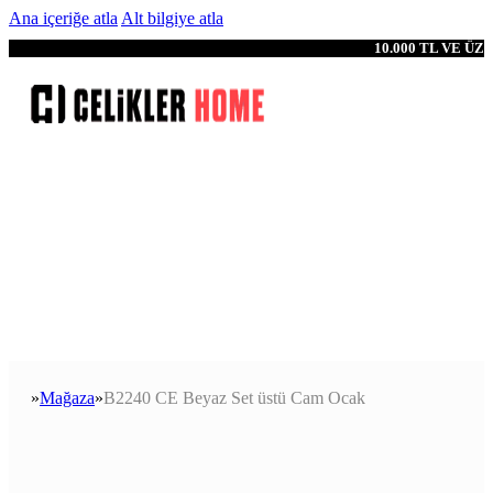
Ana içeriğe atla
Alt bilgiye atla
10.000 TL VE Ü
Mağaza
B2240 CE Beyaz Set üstü Cam Ocak
Anasayfa